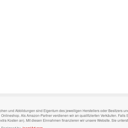
n und Abbildungen sind Eigentum des jeweiligen Herstellers oder Besitzers und di
nen Onlineshop. Als Amazon-Partner verdienen wir an qualifizierten Verkäufen. Falls
 extra Kosten an). Mit diesen Einnahmen finanzieren wir unsere Website. Sie unters
n. Designed by
JoomlArt.com
.