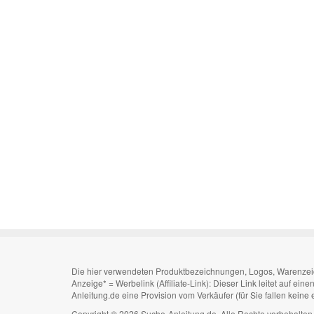
Die hier verwendeten Produktbezeichnungen, Logos, Warenzeiche
Anzeige* = Werbelink (Affiliate-Link): Dieser Link leitet auf ei
Anleitung.de eine Provision vom Verkäufer (für Sie fallen keine
Copyright © 2026 Suche-Anleitung.de. Alle Rechte vorbehalte