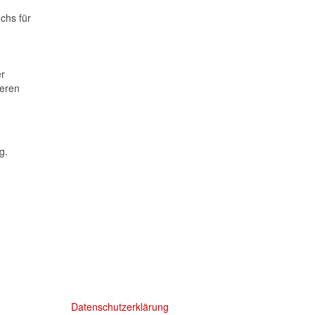
chs für
er
teren
g.
Datenschutzerklärung