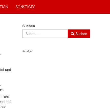
TION
SONSTIGES
Suchen
Suchen
Anzeige*
r
det und
.
er.
 nicht
wenn das
t es