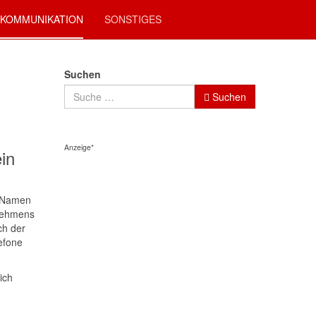
KOMMUNIKATION
SONSTIGES
Suchen
Suchen
Anzeige*
in
n Namen
rnehmens
ch der
efone
ich