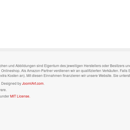
n und Abbildungen sind Eigentum des jeweiligen Herstellers oder Besitzers und di
nen Onlineshop. Als Amazon-Partner verdienen wir an qualifizierten Verkäufen. Falls
 extra Kosten an). Mit diesen Einnahmen finanzieren wir unsere Website. Sie unters
n. Designed by
JoomlArt.com
.
ware.
d under
MIT License.