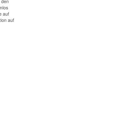
h den
mlos
e auf
ion auf
-