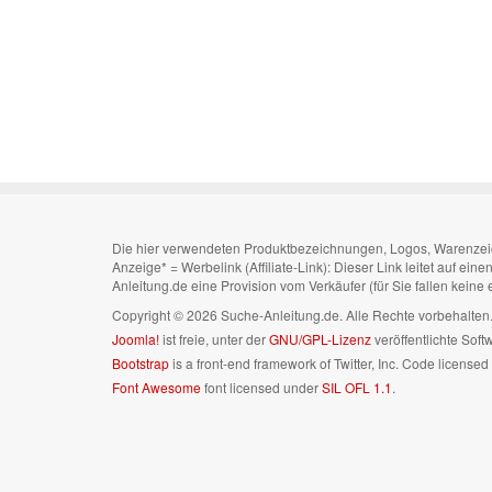
Die hier verwendeten Produktbezeichnungen, Logos, Warenzeiche
Anzeige* = Werbelink (Affiliate-Link): Dieser Link leitet auf ei
Anleitung.de eine Provision vom Verkäufer (für Sie fallen keine
Copyright © 2026 Suche-Anleitung.de. Alle Rechte vorbehalte
Joomla!
ist freie, unter der
GNU/GPL-Lizenz
veröffentlichte Soft
Bootstrap
is a front-end framework of Twitter, Inc. Code license
Font Awesome
font licensed under
SIL OFL 1.1
.