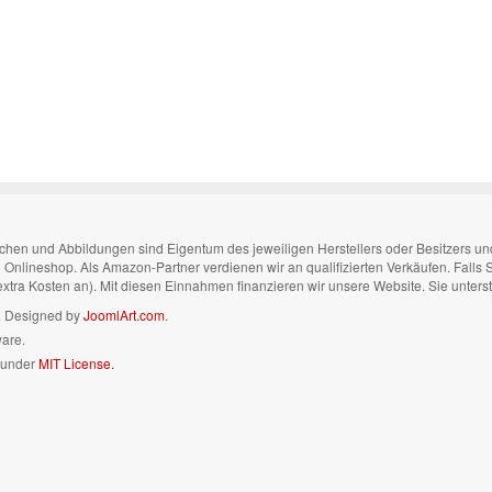
n und Abbildungen sind Eigentum des jeweiligen Herstellers oder Besitzers und di
nen Onlineshop. Als Amazon-Partner verdienen wir an qualifizierten Verkäufen. Falls
 extra Kosten an). Mit diesen Einnahmen finanzieren wir unsere Website. Sie unters
n. Designed by
JoomlArt.com
.
ware.
d under
MIT License.