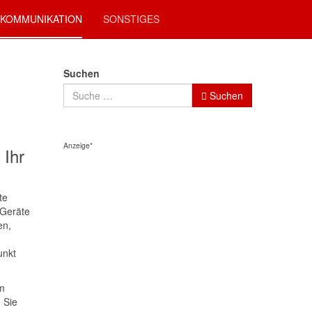
KOMMUNIKATION
SONSTIGES
Suchen
Suchen
Anzeige*
 Ihr
te
-Geräte
en,
unkt
em
 Sie