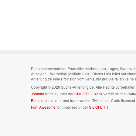
Die hier verwendeten Produktbezeichnungen, Logos, Warenzeiche
Anzeige* = Werbelink (Affiliate-Link): Dieser Link leitet auf ei
Anleitung.de eine Provision vom Verkäufer (für Sie fallen keine
Copyright © 2026 Suche-Anleitung.de. Alle Rechte vorbehalte
Joomla!
ist freie, unter der
GNU/GPL-Lizenz
veröffentlichte Soft
Bootstrap
is a front-end framework of Twitter, Inc. Code license
Font Awesome
font licensed under
SIL OFL 1.1
.