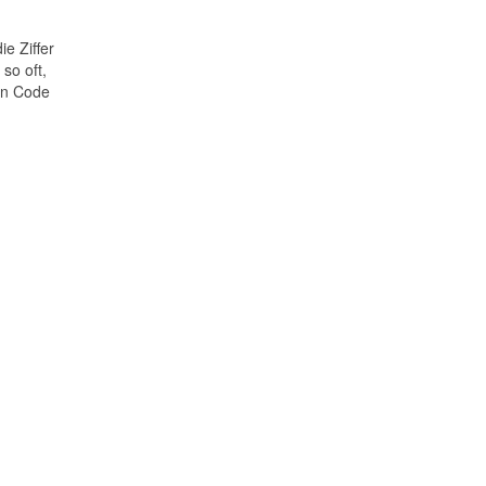
e Ziffer
so oft,
den Code