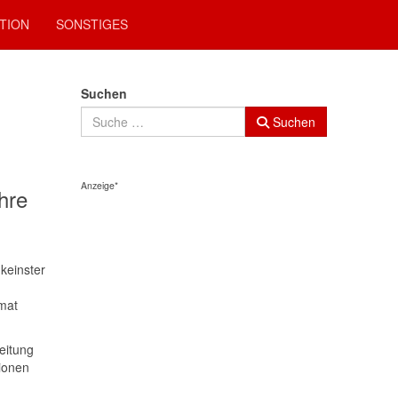
TION
SONSTIGES
Suchen
Suchen
Anzeige*
hre
keinster
mat
leitung
tionen