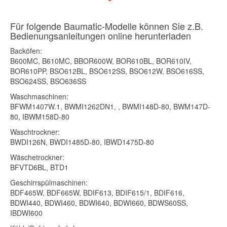
Für folgende Baumatic-Modelle können Sie z.B.
Bedienungsanleitungen online herunterladen
Backöfen:
B600MC, B610MC, BBOR600W, BOR610BL, BOR610IV,
BOR610PP, BSO612BL, BSO612SS, BSO612W, BSO616SS,
BSO624SS, BSO636SS
Waschmaschinen:
BFWM1407W.1, BWMI1262DN1, , BWMI148D-80, BWM147D-
80, IBWM158D-80
Waschtrockner:
BWDI126N, BWDI1485D-80, IBWD1475D-80
Wäschetrockner:
BFVTD6BL, BTD1
Geschirrspülmaschinen:
BDF465W, BDF665W, BDIF613, BDIF615/1, BDIF616,
BDWI440, BDWI460, BDWI640, BDWI660, BDWS60SS,
IBDWI600